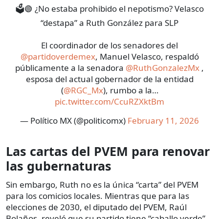
🗳️🟢 ¿No estaba prohibido el nepotismo? Velasco
“destapa” a Ruth González para SLP
El coordinador de los senadores del
@partidoverdemex
, Manuel Velasco, respaldó
públicamente a la senadora
@RuthGonzalezMx
,
esposa del actual gobernador de la entidad
(
@RGC_Mx
), rumbo a la…
pic.twitter.com/CcuRZXktBm
— Político MX (@politicomx)
February 11, 2026
Las cartas del PVEM para renovar
las gubernaturas
Sin embargo, Ruth no es la única “carta” del PVEM
para los comicios locales. Mientras que para las
elecciones de 2030, el diputado del PVEM, Raúl
Bolaños, reveló que su partido tiene “caballo verde”.