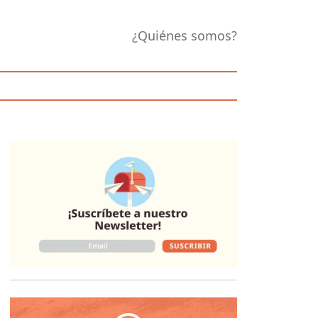
¿Quiénes somos?
Opens in new 