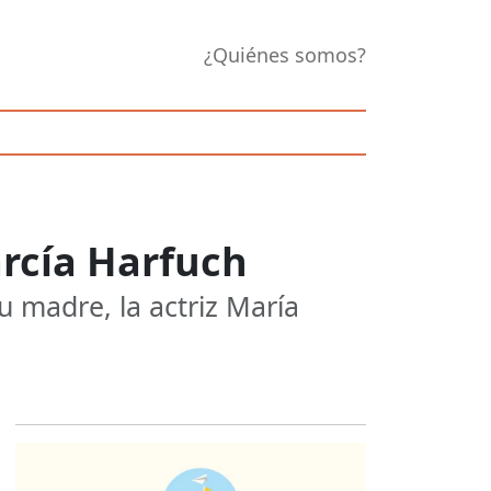
¿Quiénes somos?
arcía Harfuch
u madre, la actriz María
Opens in new 