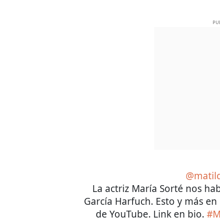
PU
@matil
La actriz María Sorté nos hab
García Harfuch. Esto y más en 
de YouTube. Link en bio.
#M