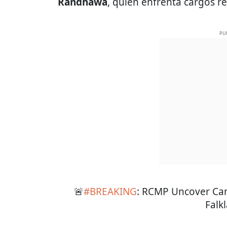
Randhawa
, quien enfrenta cargos r
PU
🚨
#BREAKING
: RCMP Uncover Can
Falkl