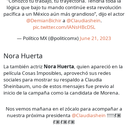
“Conozco tu trabajo, tu trayectoria. Tendría toda la
lógica que bajo tu mando continúe esta revolución
pacífica a un México aún más grandioso”, dijo el actor
@DemianBichir
a
@Claudiashein
.
pic.twitter.com/lANsHBcDSL
— Político MX (@politicomx)
June 21, 2023
Nora Huerta
La también actriz
Nora Huerta
, quien apareció en la
película Cosas Imposibles, aprovechó sus redes
sociales para mostrar su respaldo a Claudia
Sheinbaum, uno de estos mensajes fue previo al
inicio de la campaña como la candidata de Morena.
Nos vemos mañana en el zócalo para acompañar a
nuestra próxima presidenta
@Claudiashein
!!!!!💃🏽
💃🏽💃🏽💃🏽