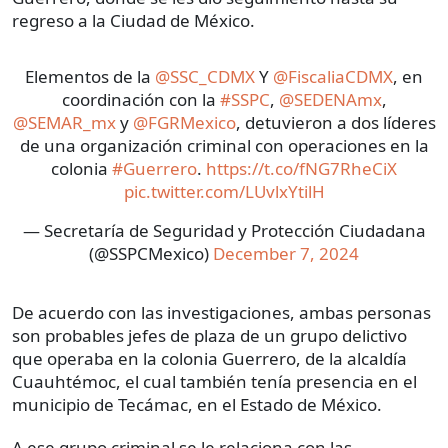
regreso a la Ciudad de México.
Elementos de la
@SSC_CDMX
Y
@FiscaliaCDMX
, en
coordinación con la
#SSPC
,
@SEDENAmx
,
@SEMAR_mx
y
@FGRMexico
, detuvieron a dos líderes
de una organización criminal con operaciones en la
colonia
#Guerrero
.
https://t.co/fNG7RheCiX
pic.twitter.com/LUvlxYtilH
— Secretaría de Seguridad y Protección Ciudadana
(@SSPCMexico)
December 7, 2024
De acuerdo con las investigaciones, ambas personas
son probables jefes de plaza de un grupo delictivo
que operaba en la colonia Guerrero, de la alcaldía
Cuauhtémoc, el cual también tenía presencia en el
municipio de Tecámac, en el Estado de México.
A ese grupo criminal se le relaciona con las