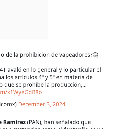
ado de la prohibición de vapeadores?🤔
4T avaló en lo general y lo particular el
 los artículos 4º y 5º en materia de
lo que se prohíbe la producción,…
.com/x1WyeGdB8o
ticomx)
December 3, 2024
e Ramírez
(PAN), han señalado que