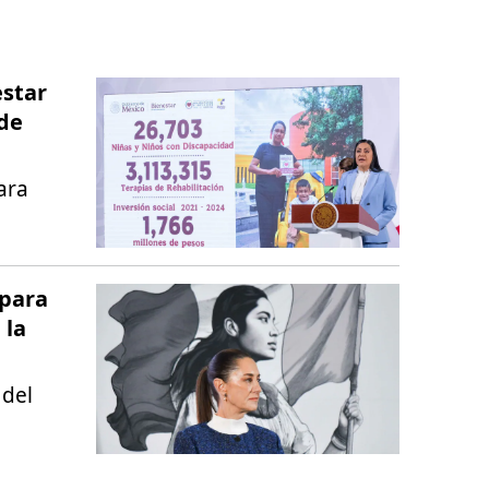
estar
 de
ara
 para
 la
 del