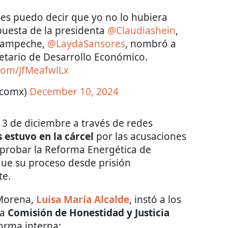
les puedo decir que yo no lo hubiera
spuesta de la presidenta
@Claudiashein
,
 Campeche,
@LaydaSansores
, nombró a
retario de Desarrollo Económico.
.com/JfMeafwlLx
ticomx)
December 10, 2024
 3 de diciembre a través de redes
 estuvo en la cárcel
por las acusaciones
aprobar la Reforma Energética de
ue su proceso desde prisión
te.
 Morena,
Luisa María Alcalde
, instó a los
la
Comisión de Honestidad y Justicia
orma interna: