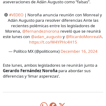
aseveraciones de Adán Augusto como “falsas”.
🔴
#VIDEO
| Noroña anuncia reunión con Monreal y
Adán Augusto para resolver diferencias Ante las
recientes polémicas entre los legisladores de
Morena,
@fernandeznorona
reveló que se reunirá
este lunes con
@adan_augusto
y
@RicardoMonrealA
.
https://t.co/W4YPHc4H1S
— Político MX (@politicomx)
December 16, 2024
Este lunes, ambos legisladores se reunirán junto a
Gerardo Fernández Noroña
para abordar sus
diferencias y ‘limar asperezas’.