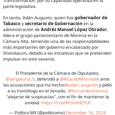
Transformación’ por su capacidad operativa en la
parte legislativa.
En tanto, Adán Augusto, quien fue
gobernador de
Tabasco
y
secretario de Gobernación
en la
administración de
Andrés Manuel López Obrador
,
lidera el grupo parlamentario de Morena en la
Cámara Alta, teniendo una de las responsabilidades
más importantes del gobierno encabezado por
Sheinbaum, debido a las iniciativas que se pretenden
impulsar en este sexenio.
El Presidente de la Cámara de Diputados,
@Sergeluna_S
, defendió a
@RicardoMonrealA
ante
las acusaciones que ha hecho
@adan_augusto
y pidió
a su homólogo en el Senado,
@fernandeznorona
"alejarse de suspicacias", con el fin de mantener la
unidad.
https://t.co/Rn5xVdZTUf
— Político MX (@politicomx)
December 16, 2024