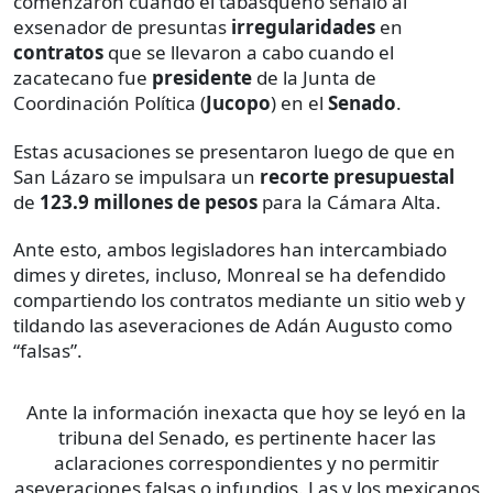
comenzaron cuando el tabasqueño señaló al
exsenador de presuntas
irregularidades
en
contratos
que se llevaron a cabo cuando el
zacatecano fue
presidente
de la Junta de
Coordinación Política (
Jucopo
) en el
Senado
.
Estas acusaciones se presentaron luego de que en
San Lázaro se impulsara un
recorte presupuestal
de
123.9 millones de pesos
para la Cámara Alta.
Ante esto, ambos legisladores han intercambiado
dimes y diretes, incluso, Monreal se ha defendido
compartiendo los contratos mediante un sitio web y
tildando las aseveraciones de Adán Augusto como
“falsas”.
Ante la información inexacta que hoy se leyó en la
tribuna del Senado, es pertinente hacer las
aclaraciones correspondientes y no permitir
aseveraciones falsas o infundios. Las y los mexicanos