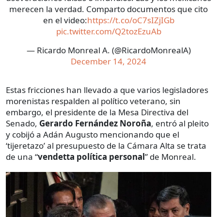
merecen la verdad. Comparto documentos que cito
en el video:
https://t.co/oC7sIZjIGb
pic.twitter.com/Q2tozEzuAb
— Ricardo Monreal A. (@RicardoMonrealA)
December 14, 2024
Estas fricciones han llevado a que varios legisladores
morenistas respalden al político veterano, sin
embargo, el presidente de la Mesa Directiva del
Senado,
Gerardo Fernández Noroña
, entró al pleito
y cobijó a Adán Augusto mencionando que el
‘tijeretazo’ al presupuesto de la Cámara Alta se trata
de una “
vendetta política personal
” de Monreal.