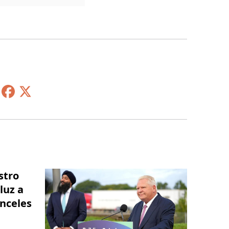
stro
luz a
nceles