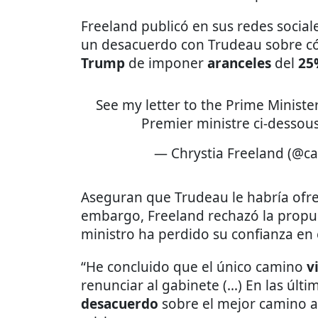
Freeland publicó en sus redes socia
un desacuerdo con Trudeau sobre có
Trump
de imponer
aranceles
del
25
See my letter to the Prime Minister
Premier ministre ci-dessou
— Chrystia Freeland (@c
Aseguran que Trudeau le habría ofr
embargo, Freeland rechazó la propu
ministro ha perdido su confianza en e
“He concluido que el único camino
v
renunciar al gabinete (...) En las ú
desacuerdo
sobre el mejor camino a 