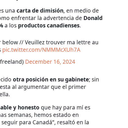
les una
carta de dimisión
, en medio de
mo enfrentar la advertencia de
Donald
%
a los
productos canadienses
.
 below // Veuillez trouver ma lettre au
s
pic.twitter.com/NMMMcXUh7A
afreeland)
December 16, 2024
ecido
otra posición en su gabinete
; sin
esta al argumentar que el primer
lla.
iable y honesto
que hay para mí es
ltimas semanas, hemos estado en
seguir para Canadá”, resaltó en la