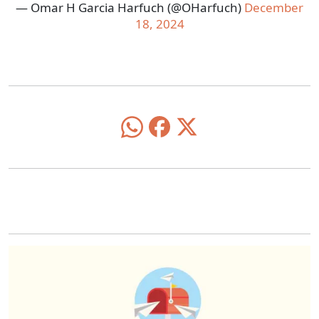
— Omar H Garcia Harfuch (@OHarfuch)
December
18, 2024
O