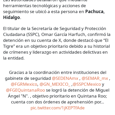
herramientas tecnológicas y acciones de
seguimiento se ubicó a esta persona en
Pachuca,
Hidalgo
.
El titular de la Secretaría de Seguridad y Protección
Ciudadana (SSPC), Omar García Harfuch, confirmó la
detención en su cuenta de X, donde destacó que “El
Tigre” era un objetivo prioritario debido a su historial
de crímenes y liderazgo en actividades delictivas en
la entidad.
Gracias a la coordinación entre instituciones del
gabinete de seguridad
@SEDENAmx
,
@SEMAR_mx
,
@FGRMexico
,
@GN_MEXICO_
,
@SSPCMexico
y
@FGEQuintanaRoo
se logró la detención de Miguel
Ángel "N". , objetivo prioritario en Quintana Roo;
cuenta con dos órdenes de aprehensión por…
pic.twitter.com/1jKEPTfAde