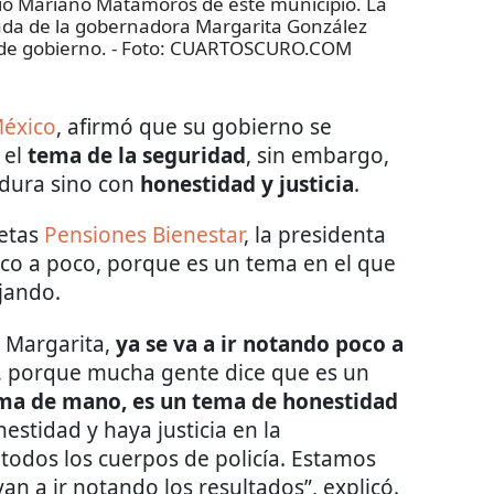
dio Mariano Matamoros de este municipio. La
da de la gobernadora Margarita González
 de gobierno.
- Foto:
CUARTOSCURO.COM
México
, afirmó que su gobierno se
 el
tema de la seguridad
, sin embargo,
 dura sino con
honestidad y justicia
.
jetas
Pensiones Bienestar
, la presidenta
oco a poco, porque es un tema en el que
jando.
 Margarita,
ya se va a ir notando poco a
, porque mucha gente dice que es un
ema de mano, es un tema de honestidad
stidad y haya justicia en la
 todos los cuerpos de policía. Estamos
an a ir notando los resultados”, explicó.