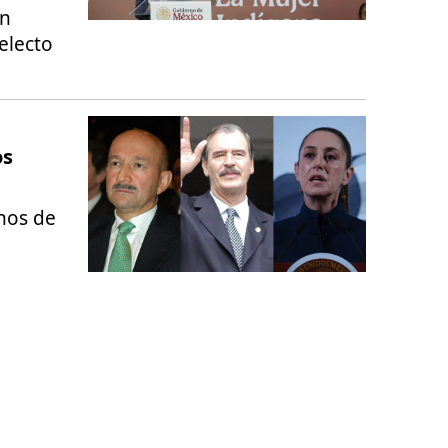
un
electo
os
rnos de