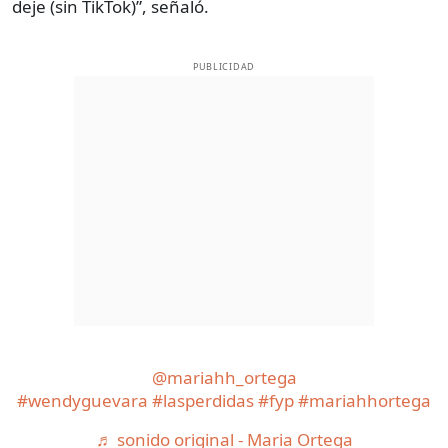
deje (sin TikTok)”, señaló.
PUBLICIDAD
@mariahh_ortega
#wendyguevara
#lasperdidas
#fyp
#mariahhortega
♬ sonido original - Maria Ortega