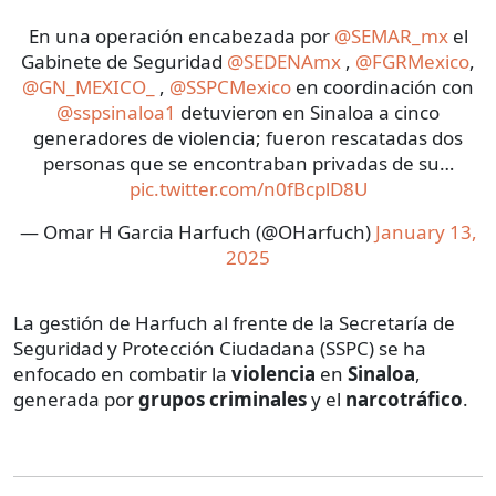
En una operación encabezada por
@SEMAR_mx
el
Gabinete de Seguridad
@SEDENAmx
,
@FGRMexico
,
@GN_MEXICO_
,
@SSPCMexico
en coordinación con
@sspsinaloa1
detuvieron en Sinaloa a cinco
generadores de violencia; fueron rescatadas dos
personas que se encontraban privadas de su…
pic.twitter.com/n0fBcplD8U
— Omar H Garcia Harfuch (@OHarfuch)
January 13,
2025
La gestión de Harfuch al frente de la Secretaría de
Seguridad y Protección Ciudadana (SSPC) se ha
enfocado en combatir la
violencia
en
Sinaloa
,
generada por
grupos criminales
y el
narcotráfico
.