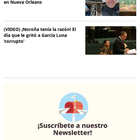
en Nueva Orleans
(VIDEO) ¡Noroña tenía la razón! El
día que le gritó a García Luna
‘corrupto’
O