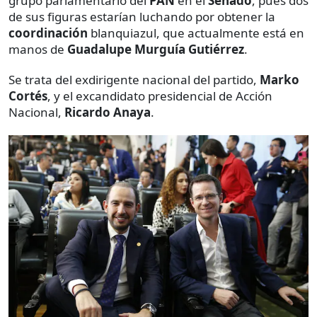
grupo parlamentario del
PAN
en el
Senado
, pues dos
de sus figuras estarían luchando por obtener la
coordinación
blanquiazul, que actualmente está en
manos de
Guadalupe Murguía Gutiérrez
.
Se trata del exdirigente nacional del partido,
Marko
Cortés
, y el excandidato presidencial de Acción
Nacional,
Ricardo Anaya
.