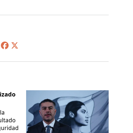
izado
la
ultado
guridad