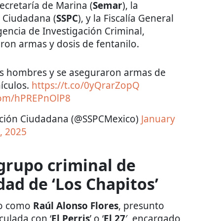
 Secretaría de Marina (
Semar
), la
n Ciudadana (
SSPC
), y la Fiscalía General
gencia de Investigación Criminal,
on armas y dosis de fentanilo.
os hombres y se aseguraron armas de
ículos.
https://t.co/0yQrarZopQ
.com/hPREPnOlP8
ección Ciudadana (@SSPCMexico)
January
, 2025
grupo criminal de
ad de ‘Los Chapitos’
ado como
Raúl Alonso Flores
, presunto
culada con ‘
El Perris
’ o ‘
El 27
′, encargado