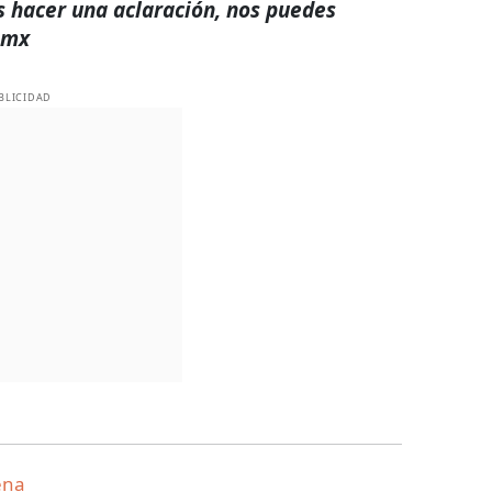
s hacer una aclaración, nos puedes
.mx
BLICIDAD
ena