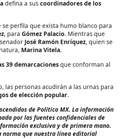
a
defina a sus
coordinadores de los
 se perfila que exista humo blanco para
ez
, para
Gómez Palacio
. Mientras que
exsenador
José Ramón Enríquez
, quien se
rnatura,
Marina Vitela
.
las 39 demarcaciones
que conforman al
, las personas acudirán a las urnas para
gos de elección popular
.
rascendidos de Político MX. La información
nada por las fuentes confidenciales de
nformación exclusiva y de primera mano.
a norma que nuestra línea editorial