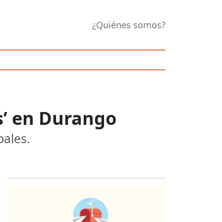
¿Quiénes somos?
s’ en Durango
pales.
Opens in new 