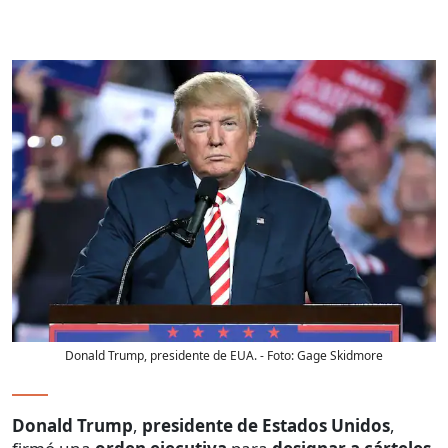
Donald Trump, presidente de EUA.
- Foto:
Gage Skidmore
Donald Trump
,
presidente de Estados Unidos
,