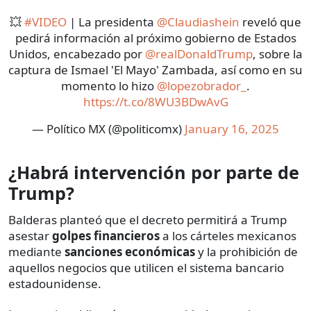
💥
#VIDEO
| La presidenta
@Claudiashein
reveló que
pedirá información al próximo gobierno de Estados
Unidos, encabezado por
@realDonaldTrump
, sobre la
captura de Ismael 'El Mayo' Zambada, así como en su
momento lo hizo
@lopezobrador_
.
https://t.co/8WU3BDwAvG
— Político MX (@politicomx)
January 16, 2025
¿Habrá intervención por parte de
Trump?
Balderas planteó que el decreto permitirá a Trump
asestar
golpes financieros
a los cárteles mexicanos
mediante
sanciones económicas
y la prohibición de
aquellos negocios que utilicen el sistema bancario
estadounidense.