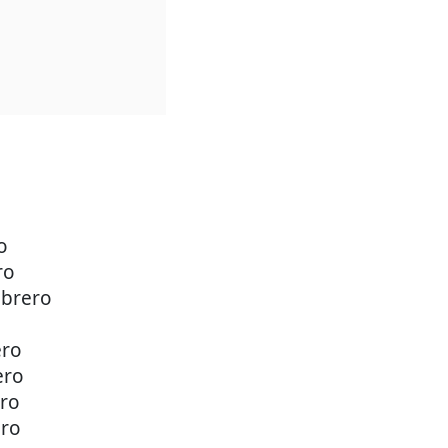
o
ro
febrero
ero
ero
ero
ero