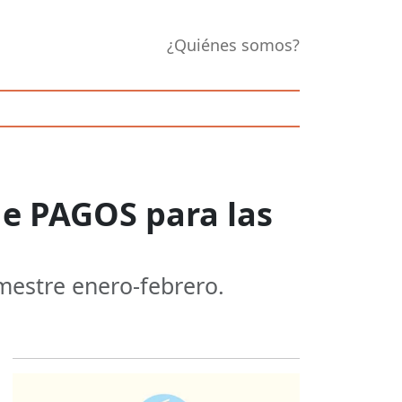
¿Quiénes somos?
de PAGOS para las
mestre enero-febrero.
Opens in new 