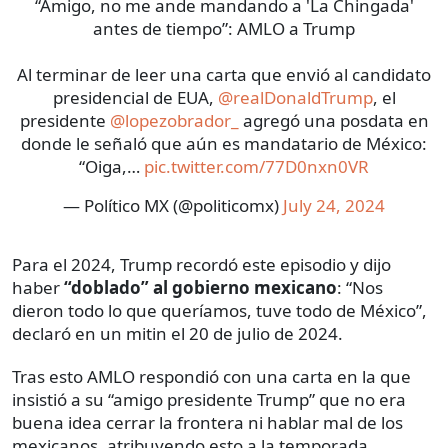
“Amigo, no me ande mandando a 'La Chingada'
antes de tiempo”: AMLO a Trump
Al terminar de leer una carta que envió al candidato
presidencial de EUA,
@realDonaldTrump
, el
presidente
@lopezobrador_
agregó una posdata en
donde le señaló que aún es mandatario de México:
“Oiga,…
pic.twitter.com/77D0nxn0VR
— Político MX (@politicomx)
July 24, 2024
Para el 2024, Trump recordó este episodio y dijo
haber
“doblado” al gobierno mexicano
: “Nos
dieron todo lo que queríamos, tuve todo de México”,
declaró en un mitin el 20 de julio de 2024.
Tras esto AMLO respondió con una carta en la que
insistió a su “amigo presidente Trump” que no era
buena idea cerrar la frontera ni hablar mal de los
mexicanos, atribuyendo esto a la temporada