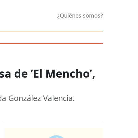
¿Quiénes somos?
sa de ‘El Mencho’,
da González Valencia.
Opens in new 