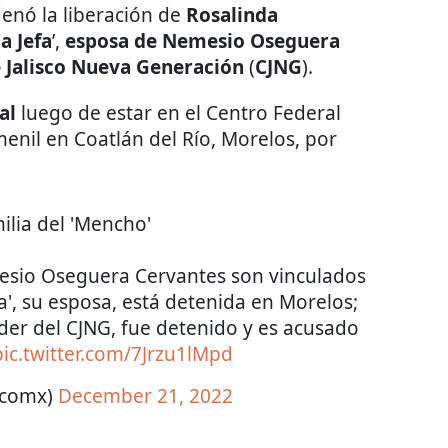
denó la liberación de
Rosalinda
a Jefa
’,
esposa de Nemesio Oseguera
de Jalisco Nueva Generación
(
CJNG
).
al
luego de estar en el Centro Federal
enil en Coatlán del Río, Morelos, por
milia del 'Mencho'
esio Oseguera Cervantes son vinculados
fa', su esposa, está detenida en Morelos;
der del CJNG, fue detenido y es acusado
pic.twitter.com/7Jrzu1lMpd
ticomx)
December 21, 2022