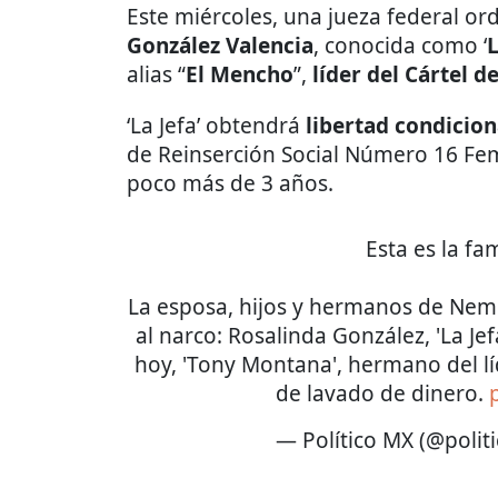
Este miércoles, una jueza federal or
González Valencia
, conocida como ‘
L
alias “
El Mencho
”,
líder del Cártel 
‘La Jefa’ obtendrá
libertad condicion
de Reinserción Social Número 16 Fem
poco más de 3 años.
Esta es la fa
La esposa, hijos y hermanos de Nem
al narco: Rosalinda González, 'La Je
hoy, 'Tony Montana', hermano del lí
de lavado de dinero.
— Político MX (@poli