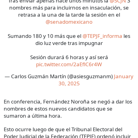
Tras enviar apenas hace unos minutos la
@SCJN
3
nombres más para incluirnos en insaculación, se
retrasa a la una de la tarde la sesión en el
@senadomexicano
Sumando 180 y 10 más que el
@TEPJF_informa
les
dio luz verde tras impugnar
Sesión durará 6 horas y así será
pic.twitter.com/2aEflC6r4W
— Carlos Guzmán Martín (@asiesguzmanm)
January
30, 2025
En conferencia, Fernández Noroña se negó a dar los
nombres de estos nuevos candidatos que se
sumaron a última hora.
Esto ocurre luego de que el Tribunal Electoral del
Poder Judicial de la Federación (TEPJF) ordenó incluir