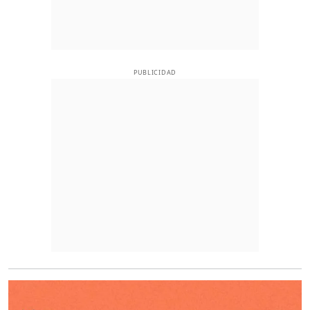
PUBLICIDAD
O