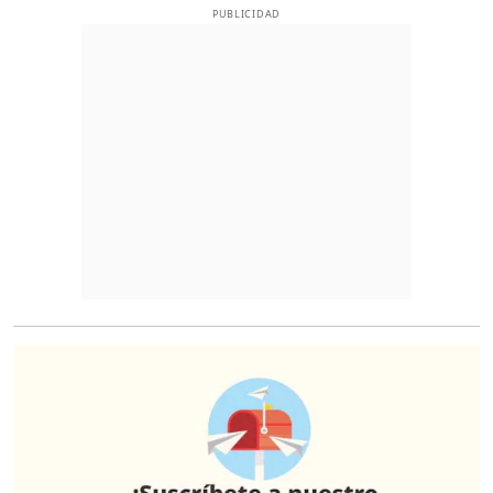
PUBLICIDAD
O