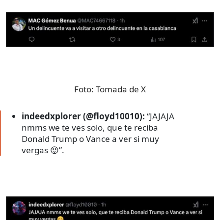
Foto:
Tomada de X
indeedxplorer (@floyd10010):
“JAJAJA
nmms we te ves solo, que te reciba
Donald Trump o Vance a ver si muy
vergas 😝”.