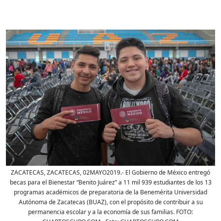
ZACATECAS, ZACATECAS, 02MAYO2019.- El Gobierno de México entregó
becas para el Bienestar “Benito Juárez” a 11 mil 939 estudiantes de los 13
programas académicos de preparatoria de la Benemérita Universidad
Autónoma de Zacatecas (BUAZ), con el propósito de contribuir a su
permanencia escolar y a la economía de sus familias. FOTO: