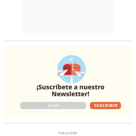
O
PUBLICIDAD