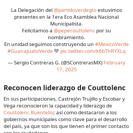
La Delegación del
@partidoverdegto
estuvimos
presentes en la 1era Eco Asamblea Nacional
Municipalista.
Felicitamos a
@pepecouttolenc
por su
nombramiento.
En unidad seguimos construyendo un
#MexicoVerde
#GuanajuatoVerde
💚
pic.twitter.com/k6bThRYXLq
— Sergio Contreras G. (@SContrerasMX)
February
17, 2025
Reconocen liderazgo de Couttolenc
En sus participaciones, Castrejón Trujillo y Escobar y
Vega reconocieron la capacidad y liderazgo de
Couttolenc Buentello
; así como destacaron a los
gobiernos municipales como clave para el desarrollo
del país, ya que son los que tienen el primer contacto
con los ciudadanos.