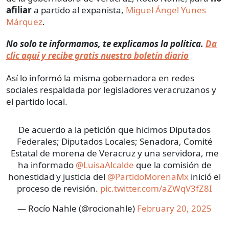
afiliar
a partido al expanista,
Miguel Ángel Yunes
Márquez
.
No solo te informamos, te explicamos la política.
Da
clic aquí y recibe gratis nuestro boletín diario
Así lo informó la misma gobernadora en redes
sociales respaldada por legisladores veracruzanos y
el partido local.
De acuerdo a la petición que hicimos Diputados
Federales; Diputados Locales; Senadora, Comité
Estatal de morena de Veracruz y una servidora, me
ha informado ⁦
@LuisaAlcalde
⁩ que la comisión de
honestidad y justicia del ⁦
@PartidoMorenaMx
⁩ inició el
proceso de revisión.
pic.twitter.com/aZWqV3fZ8I
— Rocío Nahle (@rocionahle)
February 20, 2025