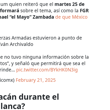
aum quien reiteró que el
martes 25 de
informará
sobre el tema, así como la
FGR
smael “el Mayo” Zambada
de que México
erzas Armadas estuvieron a punto de
Iván Archivaldo
e no tuvo ninguna información sobre la
itos”, y señaló que permitirá que sea el
brinde…
pic.twitter.com/BYkHK0N3ig
ticomx)
February 21, 2025
acán durante el
Blanca?