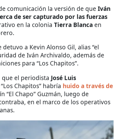
 de comunicación la versión de que
Iván
rca de ser capturado por las fuerzas
ativo en la colonia
Tierra Blanca
en
brero.
detuvo a Kevin Alonso Gil, alias “el
uridad de Iván Archivaldo, además de
ciones para “Los Chapitos”.
 que el periodista
José Luis
“Los Chapitos” habría
huido a través de
uín “El Chapo” Guzmán, luego de
contraba, en el marco de los operativos
canas.