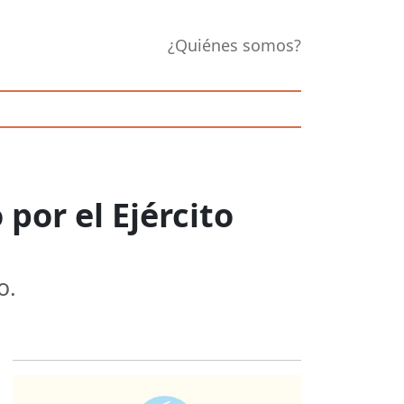
¿Quiénes somos?
por el Ejército
o.
Opens in new 