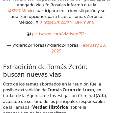
abogado Vidulfo Rosales informó que la
@SSPCMexico
participará en la investigación y se
analizan opciones para traer a Tomás Zerón a
México. 🇲🇽
https://t.co/XN1BFkm9hC
📹
pic.twitter.com/vMdsqpfS2c
— @diario24horas (@diario24horas)
February 28,
2025
Extradición de Tomás Zerón:
buscan nuevas vías
Otro de los temas abordados en la reunión fue la
posible extradición de
Tomás Zerón de Lucio
, ex
titular de la Agencia de Investigación Criminal (
AIC
),
acusado de ser uno de los principales responsables
de la llamada “
Verdad Histórica
” sobre la
desaparición de los normalistas.