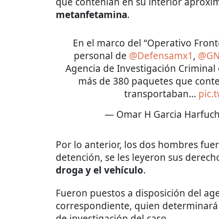
que contenían en su interior apro
metanfetamina
.
En el marco del “Operativo Fronte
personal de
@Defensamx1
,
@GN
Agencia de Investigación Crimina
más de 380 paquetes que cont
transportaban…
pic.
— Omar H Garcia Harfuc
Por lo anterior, los dos hombres fu
detención, se les leyeron sus derech
droga y el vehículo
.
Fueron puestos a disposición del age
correspondiente, quien determinará s
de investigación del caso.