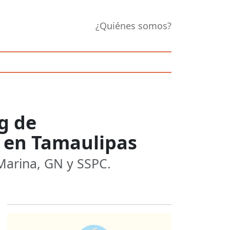
¿Quiénes somos?
g de
 en Tamaulipas
 Marina, GN y SSPC.
Opens in new 