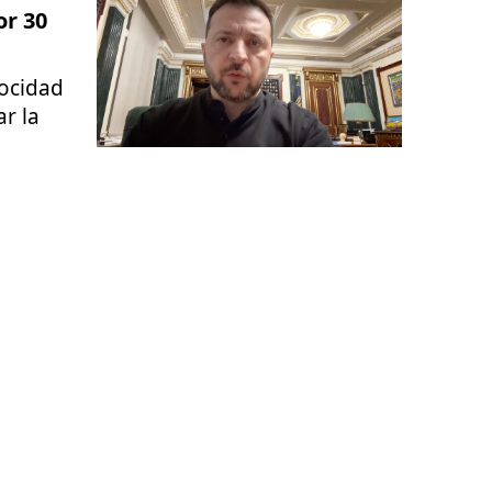
or 30
rocidad
ar la