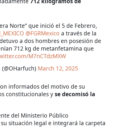
ximadamente
712 kilogramos de
ra Norte” que inició el 5 de Febrero,
_MEXICO
@FGRMexico
a través de la
l detuvo a dos hombres en posesión de
enían 712 kg de metanfetamina que
twitter.com/M7nCTdzMXW
h (@OHarfuch)
March 12, 2025
eron informados del motivo de su
os constitucionales y
se decomisó la
nte del Ministerio Público
u situación legal e integrará la carpeta