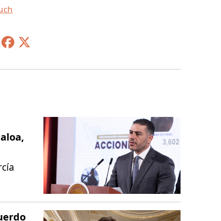
uch
aloa,
rcía
uerdo