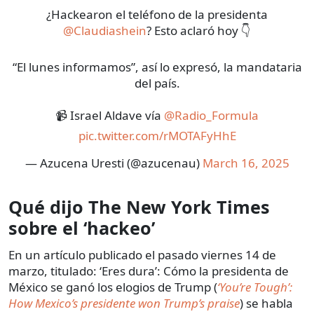
¿Hackearon el teléfono de la presidenta
@Claudiashein
? Esto aclaró hoy 👇
“El lunes informamos”, así lo expresó, la mandataria
del país.
📹 Israel Aldave vía
@Radio_Formula
pic.twitter.com/rMOTAFyHhE
— Azucena Uresti (@azucenau)
March 16, 2025
Qué dijo The New York Times
sobre el ‘hackeo’
En un artículo publicado el pasado viernes 14 de
marzo, titulado: ‘Eres dura’: Cómo la presidenta de
México se ganó los elogios de Trump (
‘You’re Tough’:
How Mexico’s presidente won Trump’s praise
) se habla