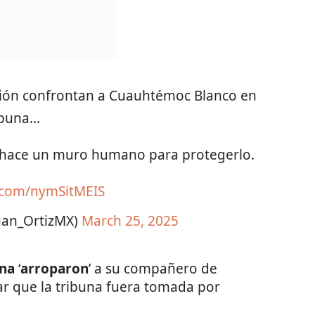
ción confrontan a Cuauhtémoc Blanco en
buna...
 hace un muro humano para protegerlo.
r.com/nymSitMEIS
Juan_OrtizMX)
March 25, 2025
ena
‘
arroparon
’ a su compañero de
tar que la tribuna fuera tomada por