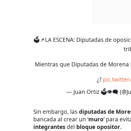
🗳️📌LA ESCENA: Diputadas de oposi
tri
Mientras que Diputadas de Morena
¿?
pic.twitte
— Juan Ortiz 🗳️👁‍🗨 (@
Sin embargo, las
diputadas de Mor
bancada al crear un ‘
muro
’ para evi
integrantes
del
bloque opositor
.