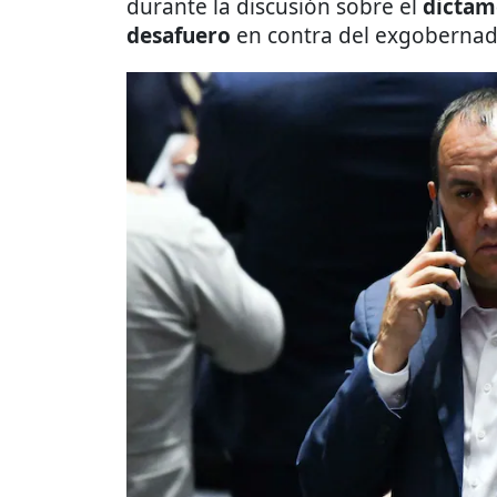
durante la discusión sobre el
dictam
desafuero
en contra del exgobernad