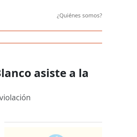
¿Quiénes somos?
anco asiste a la
violación
Opens in new 