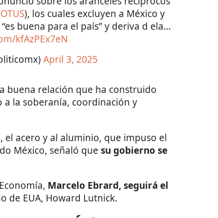
onunció sobre los aranceles recíprocos
OTUS
), los cuales excluyen a México y
“es buena para el país” y deriva d ela…
.com/kfAzPEx7eN
oliticomx)
April 3, 2025
la buena relación que ha construido
 a la soberanía, coordinación y
s, el acero y al aluminio, que impuso el
uido México, señaló que
su gobierno se
e Economía,
Marcelo Ebrard, seguirá el
io de EUA, Howard Lutnick.