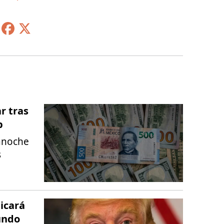
r tras
p
anoche
s
licará
undo