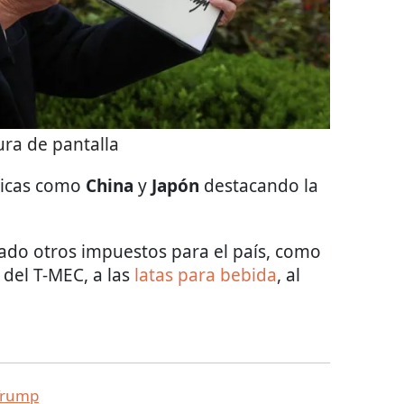
ra de pantalla
áticas como
China
y
Japón
destacando la
ado otros impuestos para el país, como
 del T-MEC, a las
latas para bebida
, al
Trump