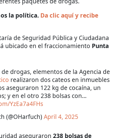
ferentes paquetes de drogas.
s la política.
Da clic aquí y recibe
etaría de Seguridad Pública y Ciudadana
tá ubicado en el fraccionamiento
Punta
o de drogas, elementos de la Agencia de
ico
realizaron dos cateos en inmuebles
los aseguraron 122 kg de cocaína, un
s; y en el otro 238 bolsas con…
.com/YzEa7a4FHs
ch (@OHarfuch)
April 4, 2025
guridad aseguraron
238 bolsas de