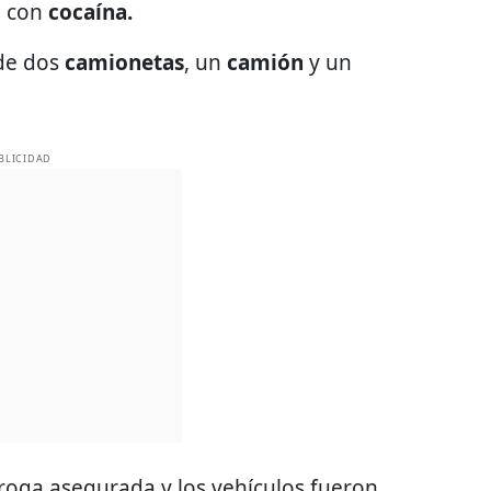
o con
cocaína.
 de dos
camionetas
, un
camión
y un
BLICIDAD
droga asegurada y los vehículos fueron