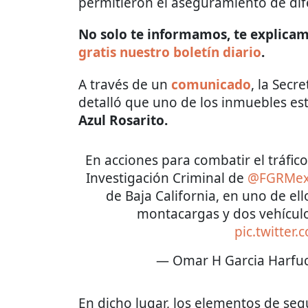
permitieron el aseguramiento de di
No solo te informamos, te explicamo
gratis nuestro boletín diario
.
A través de un
comunicado
, la Secr
detalló que uno de los inmuebles es
Azul Rosarito.
En acciones para combatir el tráfic
Investigación Criminal de
@FGRMex
de Baja California, en uno de el
montacargas y dos vehículo
pic.twitter
— Omar H Garcia Harfu
En dicho lugar,
los elementos de se