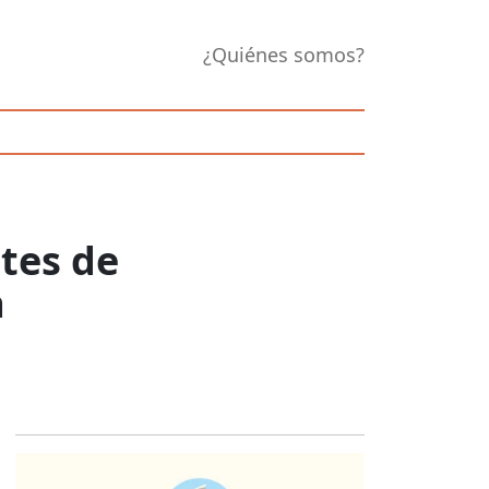
¿Quiénes somos?
tes de
a
Opens in new 