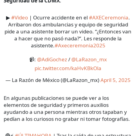
Seguridad de la CDMX
.
▶
#Video
| Ocurre accidente en el
#AXECeremonia
.
Arribaron dos ambulancias y equipo de seguridad
pide a una asistente borrar un video. “¿Entonces van
a hacer que no pasó nada?”. Les responde la
asistente.
#Axeceremonia2025
📹:
@AdiGochez
/
@LaRazon_mx
pic.twitter.com/kaHvKBkOla
— La Razón de México (@LaRazon_mx)
April 5, 2025
En algunas publicaciones se puede ver a los
elementos de seguridad y primeros auxilios
ayudando a una persona mientras otros tapaban y
pedían a los curiosos no grabar ni tomar fotografías.
🔴⚡
#ÚLTIMAHORA
| Tras la caída de una estructura