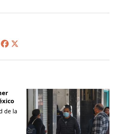
mer
éxico
d de la