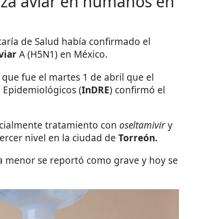
nza aviar en humanos en
etaría de Salud había confirmado el
viar
A (H5N1) en México.
que fue el martes 1 de abril que el
a Epidemiológicos (
InDRE
) confirmó el
inicialmente tratamiento con
oseltamivir
y
ercer nivel en la ciudad de
Torreón.
la menor se reportó como grave y hoy se