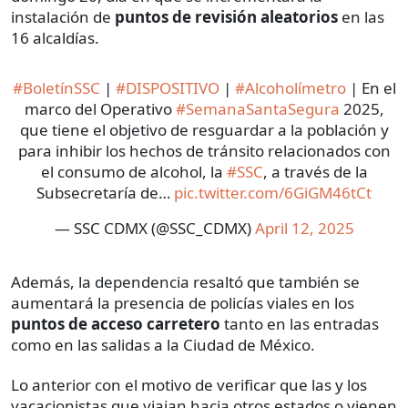
instalación de
puntos de revisión aleatorios
en las
16 alcaldías.
#BoletínSSC
|
#DISPOSITIVO
|
#Alcoholímetro
| En el
marco del Operativo
#SemanaSantaSegura
2025,
que tiene el objetivo de resguardar a la población y
para inhibir los hechos de tránsito relacionados con
el consumo de alcohol, la
#SSC
, a través de la
Subsecretaría de…
pic.twitter.com/6GiGM46tCt
— SSC CDMX (@SSC_CDMX)
April 12, 2025
Además, la dependencia resaltó que también se
aumentará la presencia de policías viales en los
puntos de acceso carretero
tanto en las entradas
como en las salidas a la Ciudad de México.
Lo anterior con el motivo de verificar que las y los
vacacionistas que viajan hacia otros estados o vienen