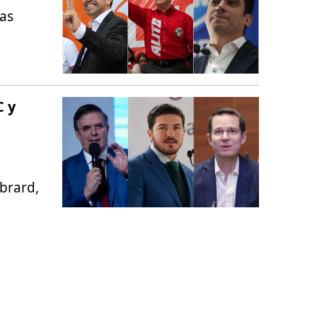
las
C y
brard,