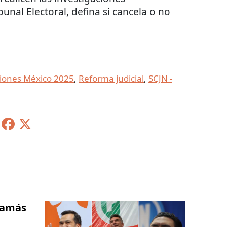
bunal Electoral, defina si cancela o no
ciones México 2025
,
Reforma judicial
,
SCJN -
damás