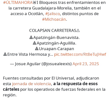
#ÚLTIMAHORA
🚨I Bloqueos tras enfrentamientos en
la carretera Guadalajara-Morelia, también en el
acceso a Ocotlán,
#Jalisco
, distintos puntos de
#Michoacán
.
COLAPSAN CARRETERAS⚠️
🔺Apatzingán-Buenavista.
🔺Apatzingán-Aguililla.
🔺Uruapan-Carapan
🔺Entre Vista Hermosa y…
pic.twitter.com/Rt8eTuJHwf
— Josue Aguilar (@josuealeexis)
April 23, 2025
Fuentes consultadas por El Universal, adjudicaron
esta
jornada de violencia
,
a la respuesta de esos
cárteles
por los operativos de fuerzas federales en la
región.