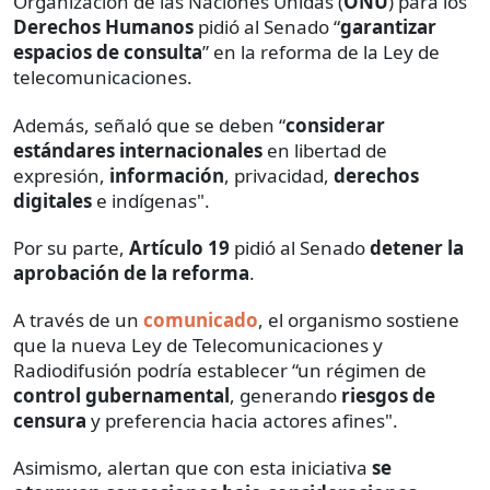
Organización de las Naciones Unidas (
ONU
) para los
Derechos Humanos
pidió al Senado “
garantizar
espacios de consulta
” en la reforma de la Ley de
telecomunicaciones.
Además, señaló que se deben “
considerar
estándares internacionales
en libertad de
expresión,
información
, privacidad,
derechos
digitales
e indígenas".
Por su parte,
Artículo 19
pidió al Senado
detener la
aprobación de la reforma
.
A través de un
comunicado
, el organismo sostiene
que la nueva Ley de Telecomunicaciones y
Radiodifusión podría establecer “un régimen de
control gubernamental
, generando
riesgos de
censura
y preferencia hacia actores afines".
Asimismo, alertan que con esta iniciativa
se