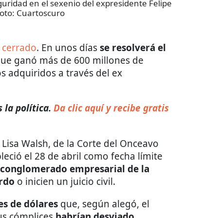
uridad en el sexenio del expresidente Felipe
Foto:
Cuartoscuro
 cerrado
. En unos días
se resolverá el
que ganó más de 600 millones de
s adquiridos a través del ex
la política.
Da clic aquí y recibe gratis
a Lisa Walsh, de la Corte del Onceavo
leció el 28 de abril como fecha límite
 conglomerado empresarial de la
erdo
o inicien un juicio civil.
es de dólares
que, según alegó, el
us cómplices
habrían desviado