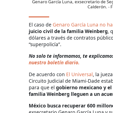
Genaro García Luna, exsecretario de Seg
Calderón.
- 
El caso de
Genaro García Luna no ha
juicio civil de la familia Weinberg
, 
dólares a través de contratos público
“superpolicía”.
No solo te informamos, te explicamos 
nuestro boletín diario.
De acuerdo con
El Universal
, la juez
Circuito Judicial de Miami-Dade estab
para que el
gobierno mexicano y el
familia Weinberg lleguen a un acu
México busca recuperar 600 millon
exsecretario Genaro García Luna y s