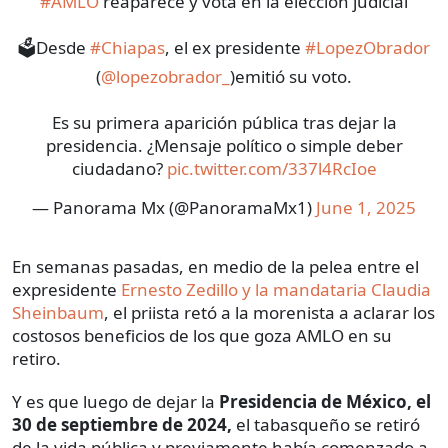
#AMLO
reaparece y vota en la elección judicial
🗳️Desde
#Chiapas
, el ex presidente
#LopezObrador
(
@lopezobrador_
)emitió su voto.
Es su primera aparición pública tras dejar la
presidencia. ¿Mensaje político o simple deber
ciudadano?
pic.twitter.com/337l4RcIoe
— Panorama Mx (@PanoramaMx1)
June 1, 2025
En semanas pasadas, en medio de la pelea entre el
expresidente
Ernesto Zedillo y la mandataria Claudia
Sheinbaum
, el priista retó a la morenista a aclarar los
costosos beneficios de los que goza AMLO en su
retiro.
Y es que luego de dejar la
Presidencia de México, el
30 de septiembre de 2024,
el tabasqueño se retiró
de la vida pública y previamente había comenzado a