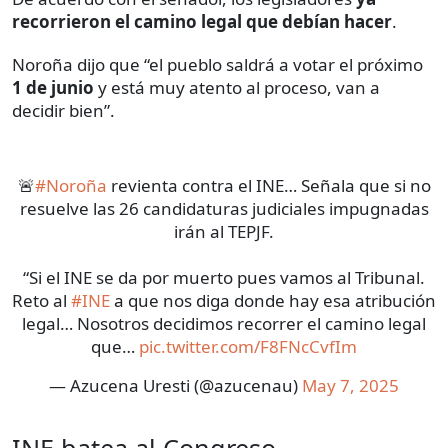
recorrieron el camino legal que debían hacer
.
Noroña dijo que “el pueblo saldrá a votar el próximo
1 de junio
y está muy atento al proceso, van a
decidir bien”.
🚨
#Noroña
revienta contra el INE… Señala que si no
resuelve las 26 candidaturas judiciales impugnadas
irán al TEPJF.
“Si el INE se da por muerto pues vamos al Tribunal.
Reto al
#INE
a que nos diga donde hay esa atribución
legal… Nosotros decidimos recorrer el camino legal
que…
pic.twitter.com/F8FNcCvfIm
— Azucena Uresti (@azucenau)
May 7, 2025
INE batea al Congreso