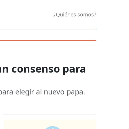
¿Quiénes somos?
an consenso para
para elegir al nuevo papa.
Opens in new 