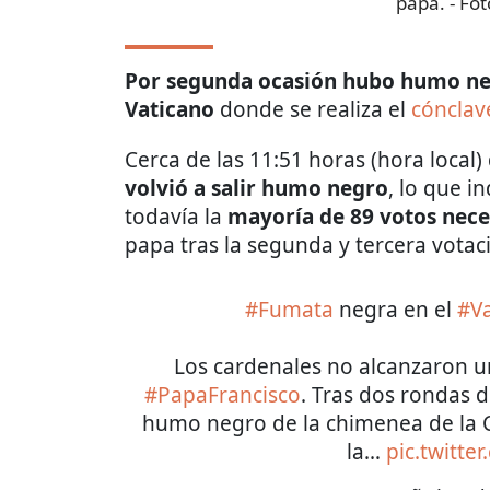
papa.
- Fot
Por segunda ocasión hubo humo negr
Vaticano
donde se realiza el
cónclav
Cerca de las 11:51 horas (hora local
volvió a salir humo negro
, lo que 
todavía la
mayoría de 89 votos nece
papa tras la segunda y tercera votac
#Fumata
negra en el
#Va
Los cardenales no alcanzaron un
#PapaFrancisco
. Tras dos rondas d
humo negro de la chimenea de la Ca
la…
pic.twitt