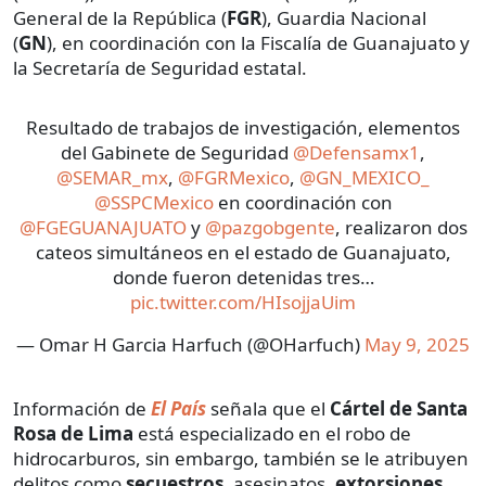
General de la República (
FGR
), Guardia Nacional
(
GN
), en coordinación con la Fiscalía de Guanajuato y
la Secretaría de Seguridad estatal.
Resultado de trabajos de investigación, elementos
del Gabinete de Seguridad
@Defensamx1
,
@SEMAR_mx
,
@FGRMexico
,
@GN_MEXICO_
@SSPCMexico
en coordinación con
@FGEGUANAJUATO
y
@pazgobgente
, realizaron dos
cateos simultáneos en el estado de Guanajuato,
donde fueron detenidas tres…
pic.twitter.com/HIsojjaUim
— Omar H Garcia Harfuch (@OHarfuch)
May 9, 2025
Información de
El País
señala que el
Cártel de Santa
Rosa de Lima
está especializado en el robo de
hidrocarburos, sin embargo, también se le atribuyen
delitos como
secuestros
, asesinatos,
extorsiones
,