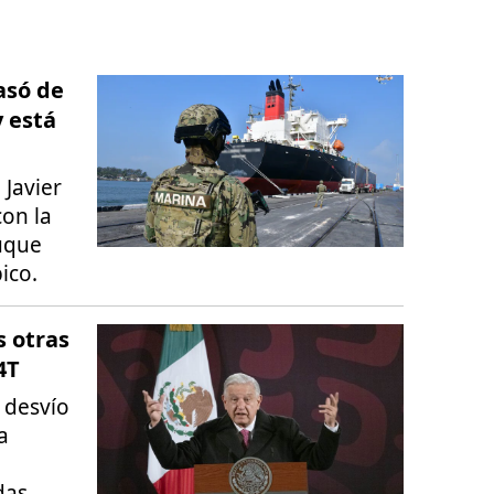
pasó de
y está
 Javier
con la
uque
ico.
s otras
4T
 desvío
a
das.