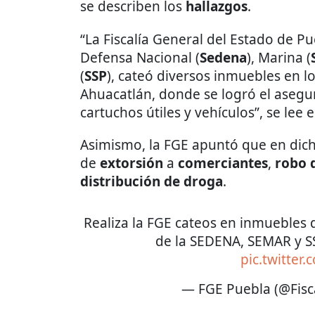
se describen los
hallazgos
.
“La Fiscalía General del Estado de Pu
Defensa Nacional (
Sedena
), Marina (
(
SSP
), cateó diversos inmuebles en 
Ahuacatlán, donde se logró el aseg
cartuchos útiles y vehículos”, se lee e
Asimismo, la FGE apuntó que en dic
de
extorsión
a
comerciantes
,
robo 
distribución de droga
.
Realiza la FGE cateos en inmueble
de la SEDENA, SEMAR y S
pic.twitter
— FGE Puebla (@Fisc