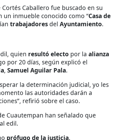
Cortés Caballero fue buscado en su
 en un inmueble conocido como “
Casa de
rían
trabajadores
del
Ayuntamiento
.
a
dil, quien
resultó electo
por la
alianza
go por 20 días, según explicó el
la
,
Samuel Aguilar Pala
.
perar la determinación judicial, yo les
momento las autoridades darán a
iones”, refirió sobre el caso.
 de Cuautempan han señalado que
l edil.
omo
prófugo de la justicia
.