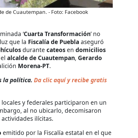
alde de Cuautempan.
- Foto:
Facebook
ominada ‘
Cuarta Transformación
’ no
 luz que la
Fiscalía de Puebla
aseguró
hículos
durante
cateos
en
domicilios
del
alcalde de Cuautempan
,
Gerardo
alición
Morena-PT
.
la política.
Da clic aquí y recibe gratis
 locales y federales participaron en un
 embargo, al no ubicarlo, decomisaron
ctividades ilícitas.
o
emitido por la Fiscalía estatal en el que