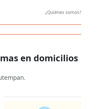
¿Quiénes somos?
rmas en domicilios
autempan.
Opens in new 